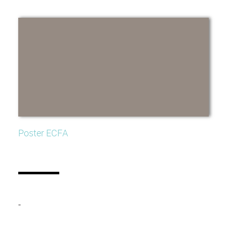
Poster ECFA
-