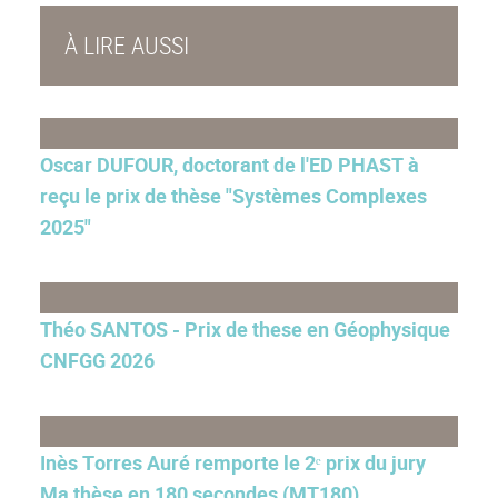
À LIRE AUSSI
Oscar DUFOUR, doctorant de l'ED PHAST à
reçu le prix de thèse "Systèmes Complexes
2025"
Théo SANTOS - Prix de these en Géophysique
CNFGG 2026
Inès Torres Auré remporte le 2ᵉ prix du jury
Ma thèse en 180 secondes (MT180)