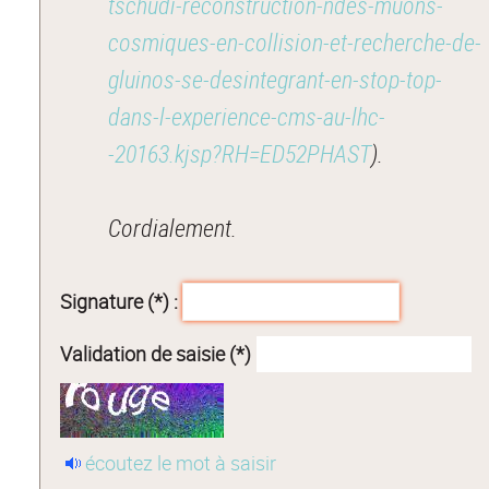
tschudi-reconstruction-ndes-muons-
cosmiques-en-collision-et-recherche-de-
gluinos-se-desintegrant-en-stop-top-
dans-l-experience-cms-au-lhc-
-20163.kjsp?RH=ED52PHAST
).
Cordialement.
Signature (*) :
Validation de saisie (*)
écoutez le mot à saisir