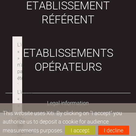
ETABLISSEMENT
RÉFÉRENT
ETABLISSEMENTS
OPÉRATEURS
Legal information
This website uses Xiti. By clicking on "I accept" you
authorize us to deposit a cookie for audience
measurements purposes.
I accept
I decline