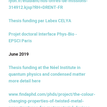
lyon.fr/etudiant/nos-offres-de-missions-
314912.kjsp?RH=DRENT-FR
Thesis funding
par Labex CELYA
Projet doctoral Interface Phys-Bio -
EPSCI Paris
June 2019
Thesis funding at the Néel Institute in
quantum physics and condensed matter
more detail here
www.findaphd.com/phds/project/the-colour-
changing-properties-of-twisted-metal-