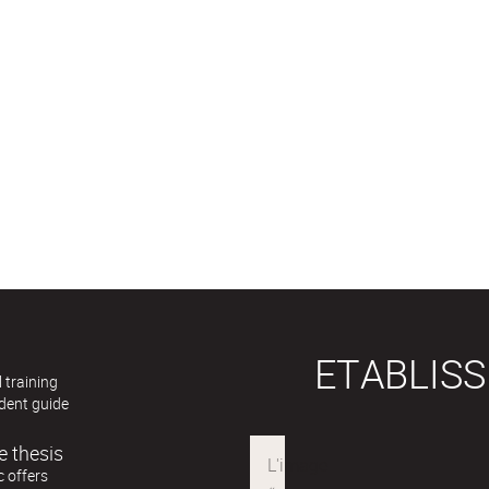
ETABLIS
 training
dent guide
e thesis
 offers