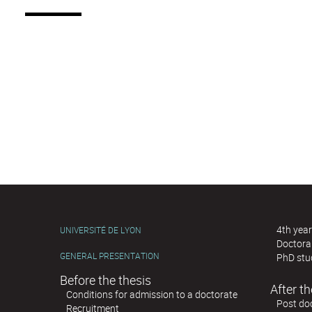
4th year
UNIVERSITÉ DE LYON
Doctoral
GENERAL PRESENTATION
PhD stu
Before the thesis
After th
Conditions for admission to a doctorate
Post doc
Recruitment