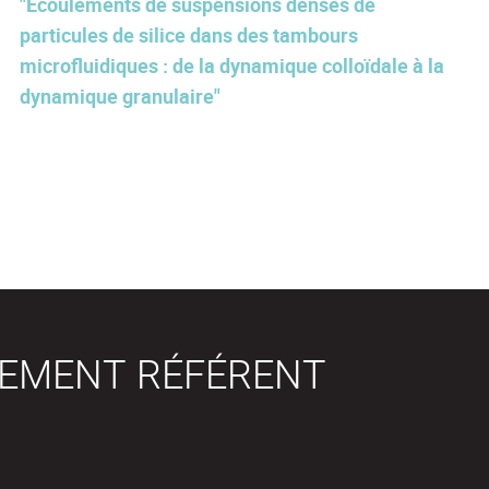
"Écoulements de suspensions denses de
particules de silice dans des tambours
microfluidiques : de la dynamique colloïdale à la
dynamique granulaire"
SEMENT RÉFÉRENT