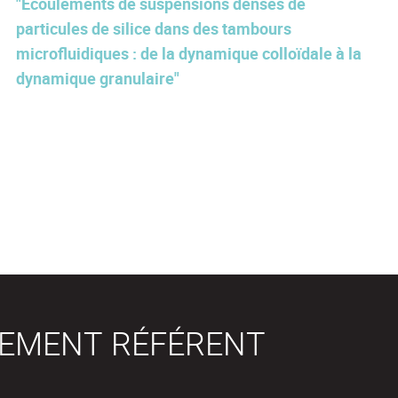
"Écoulements de suspensions denses de
particules de silice dans des tambours
microfluidiques : de la dynamique colloïdale à la
dynamique granulaire"
SEMENT RÉFÉRENT