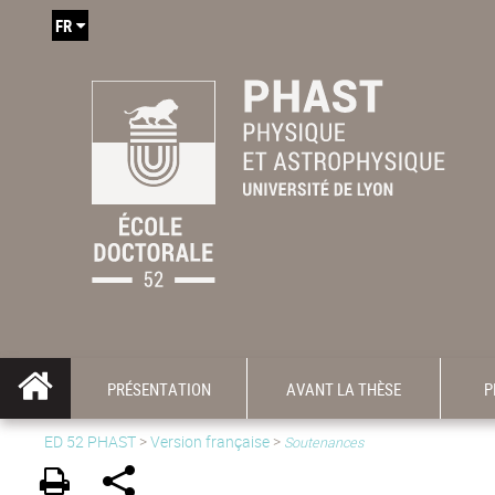
FR
PRÉSENTATION
AVANT LA THÈSE
P
ED 52 PHAST
>
Version française
>
Soutenances