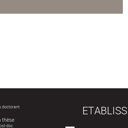
ETABLIS
u doctorant
Après la thèse
post-doc