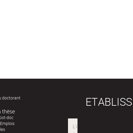
ETABLIS
u doctorant
Après la thèse
post-doc
'Emplois
les