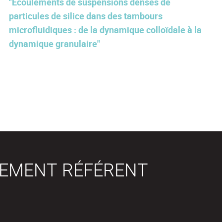
"Écoulements de suspensions denses de
particules de silice dans des tambours
microfluidiques : de la dynamique colloïdale à la
dynamique granulaire"
SEMENT RÉFÉRENT