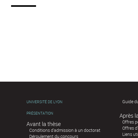
Guide d
UNIVERSITÉ DE LYON
PRÉSENTATION
Offres 
Avant la thèse
Offres d
Conditions d'admission à un doctorat
Liens uti
Déroulement du concours