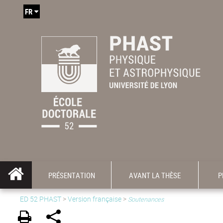
FR
PRÉSENTATION
AVANT LA THÈSE
P
ED 52 PHAST
>
Version française
>
Soutenances