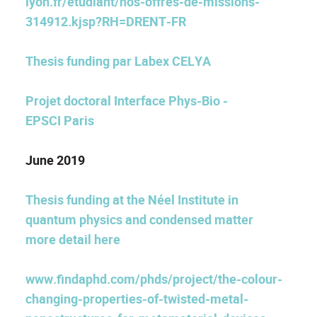
lyon.fr/etudiant/nos-offres-de-missions-
314912.kjsp?RH=DRENT-FR
Thesis funding
par Labex CELYA
Projet doctoral Interface Phys-Bio -
EPSCI Paris
June 2019
Thesis funding at the Néel Institute in
quantum physics and condensed matter
more detail here
www.findaphd.com/phds/project/the-colour-
changing-properties-of-twisted-metal-