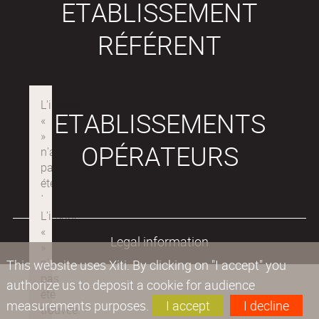
ETABLISSEMENT
RÉFÉRENT
ETABLISSEMENTS
OPÉRATEURS
Legal information
This website uses Xiti. By clicking on "I accept" you
authorize us to deposit a cookie for audience
measurements purposes.
I accept
I decline