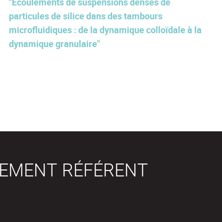
"Écoulements de suspensions denses de
particules de silice dans des tambours
microfluidiques : de la dynamique colloïdale à la
dynamique granulaire"
SEMENT RÉFÉRENT