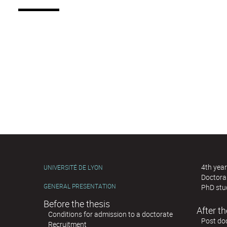
4th year
UNIVERSITÉ DE LYON
Doctoral
GENERAL PRESENTATION
PhD stu
Before the thesis
After th
Conditions for admission to a doctorate
Post doc
Recruitment