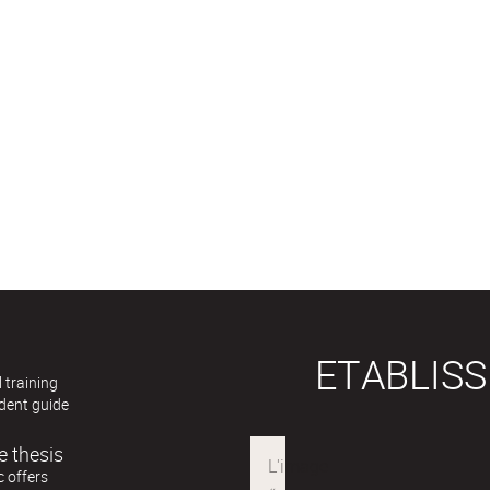
ETABLIS
 training
dent guide
e thesis
 offers