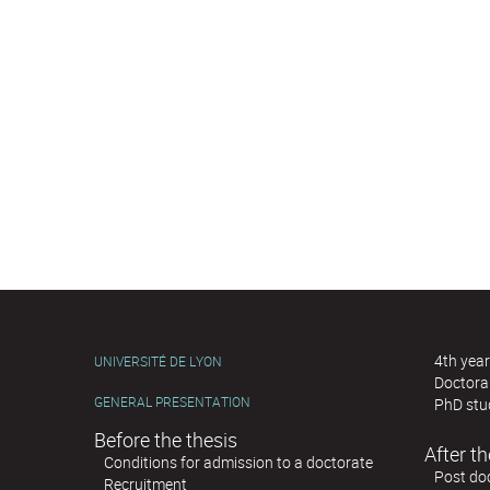
4th year
UNIVERSITÉ DE LYON
Doctoral
GENERAL PRESENTATION
PhD stu
Before the thesis
After th
Conditions for admission to a doctorate
Post doc
Recruitment