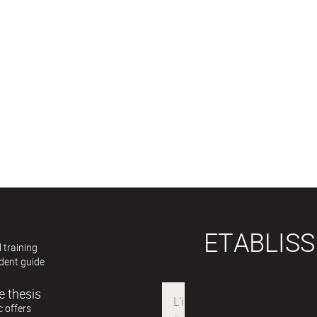
ETABLIS
 training
dent guide
e thesis
 offers