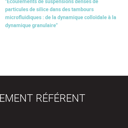
"Écoulements de suspensions denses de
particules de silice dans des tambours
microfluidiques : de la dynamique colloïdale à la
dynamique granulaire"
SEMENT RÉFÉRENT