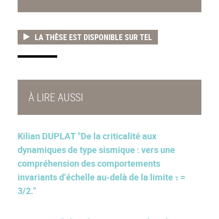
LA THÈSE EST DISPONIBLE SUR TEL
À LIRE AUSSI
Kilian DUPLAT "De la criticalité aux
dynamiques de type sismique : vers une
compréhension des comportements
invariants d’échelle au-delà de la limite τ =
3/2."