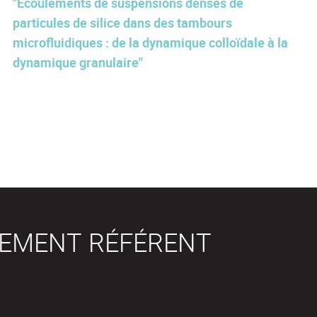
"Écoulements de suspensions denses de
particules de silice dans des tambours
microfluidiques : de la dynamique colloïdale à la
dynamique granulaire"
SEMENT RÉFÉRENT