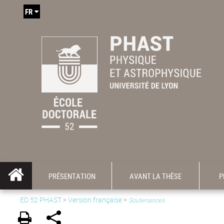
FR
PRÉSENTATION
AVANT LA THÈSE
P
ED 52 PHAST
>
Version française
>
Soutenances