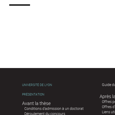
Guide d
UNIVERSITÉ DE LYON
PRÉSENTATION
Offres 
Avant la thèse
Offres d
Conditions d'admission à un doctorat
Liens uti
Déroulement du concours