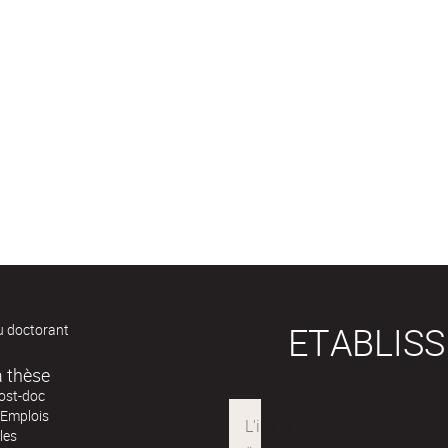
ETABLIS
u doctorant
Après la thèse
post-doc
'Emplois
les