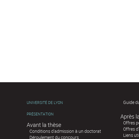
Guide d
UNIVERSITÉ DE LYON
PRÉSENTATION
Offres 
Avant la thèse
Offres d
Conditions d'admission à un doctorat
Liens uti
Déroulement du concours