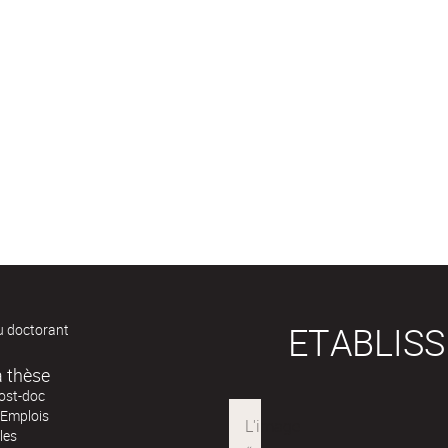
ETABLIS
u doctorant
Après la thèse
post-doc
'Emplois
les