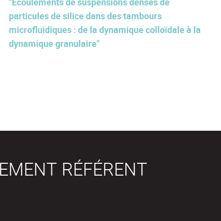
"Écoulements de suspensions denses de
particules de silice dans des tambours
microfluidiques : de la dynamique colloïdale à la
dynamique granulaire"
SEMENT RÉFÉRENT