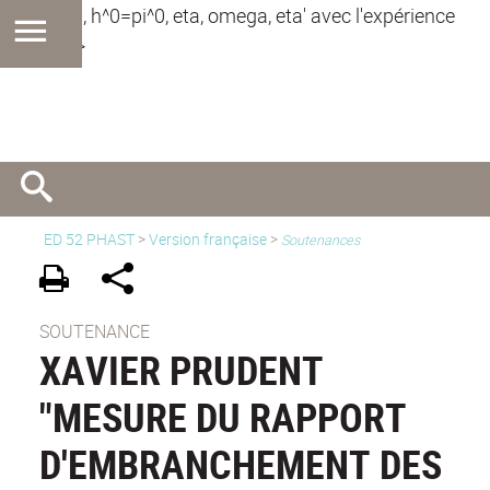
D^(*)0h^0, h^0=pi^0, eta, omega, eta' avec l'expérience
BaBar"" />
ED 52 PHAST
>
Version française
>
Soutenances
SOUTENANCE
XAVIER PRUDENT
"MESURE DU RAPPORT
D'EMBRANCHEMENT DES