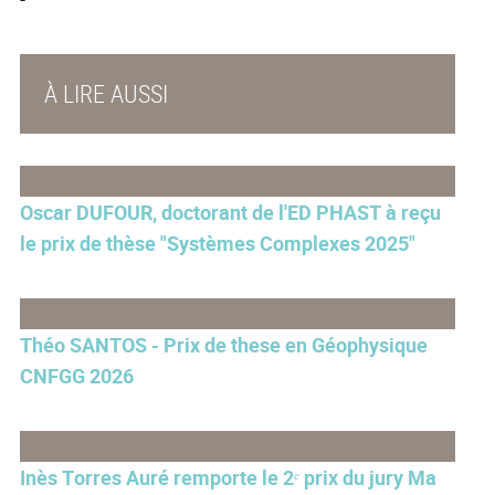
À LIRE AUSSI
Oscar DUFOUR, doctorant de l'ED PHAST à reçu
le prix de thèse "Systèmes Complexes 2025"
Théo SANTOS - Prix de these en Géophysique
CNFGG 2026
Inès Torres Auré remporte le 2ᵉ prix du jury Ma