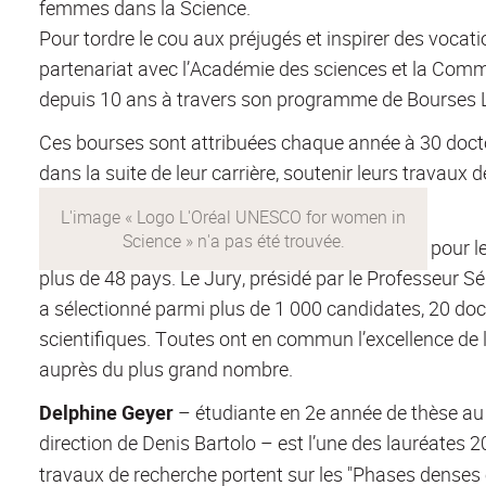
femmes dans la Science.
Pour tordre le cou aux préjugés et inspirer des vocatio
partenariat avec l’Académie des sciences et la Comm
depuis 10 ans à travers son programme de Bourses L
Description
Ces bourses sont attribuées chaque année à 30 doct
dans la suite de leur carrière, soutenir leurs travaux de
Le programme international
L’Oréal-UNESCO
pour l
plus de 48 pays. Le Jury, présidé par le Professeur S
a sélectionné parmi plus de 1 000 candidates, 20 do
scientifiques. Toutes ont en commun l’excellence de le
auprès du plus grand nombre.
Delphine Geyer
– étudiante en 2e année de thèse au 
direction de Denis Bartolo – est l’une des lauréates
travaux de recherche portent sur les "Phases denses 