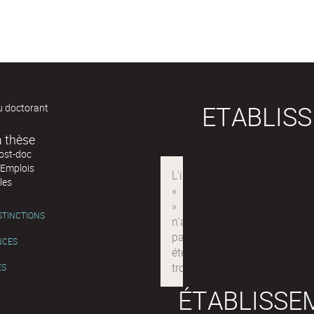
ETABLIS
u doctorant
Après la thèse
post-doc
'Emplois
les
ISTINCTIONS
NCES
ÉS
ÉTABLISSE