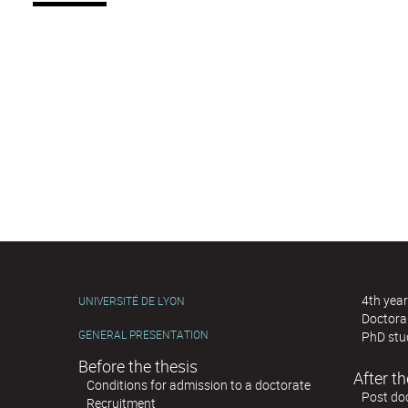
4th year
UNIVERSITÉ DE LYON
Doctoral
GENERAL PRESENTATION
PhD stu
Before the thesis
After th
Conditions for admission to a doctorate
Post doc
Recruitment