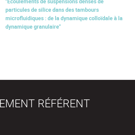
"Écoulements de suspensions denses de
particules de silice dans des tambours
microfluidiques : de la dynamique colloïdale à la
dynamique granulaire"
SEMENT RÉFÉRENT