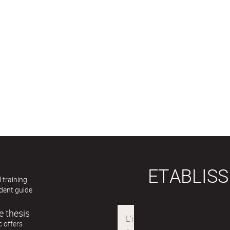
ETABLIS
 training
dent guide
e thesis
 offers