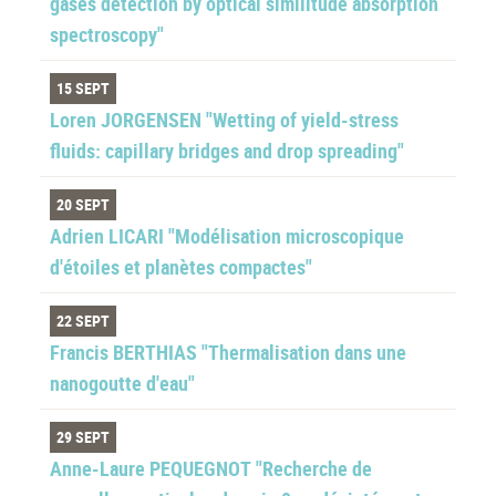
gases detection by optical similitude absorption
spectroscopy"
15 SEPT
Loren JORGENSEN "Wetting of yield-stress
fluids: capillary bridges and drop spreading"
20 SEPT
Adrien LICARI "Modélisation microscopique
d'étoiles et planètes compactes"
22 SEPT
Francis BERTHIAS "Thermalisation dans une
nanogoutte d'eau"
29 SEPT
Anne-Laure PEQUEGNOT "Recherche de