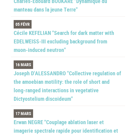
Charles-Edouard BOUKARE "Dynamique du
manteau dans la jeune Terre"
05 FÉVR
Cécile KEFELIAN "Search for dark matter with
EDELWEISS-III excluding background from
muon-induced neutron"
16 MARS
Joseph D'ALESSANDRO "Collective regulation of
the amoebian motility: the role of short and
long-ranged interactions in vegetative
Dictyostelium discoideum"
17 MARS
Erwan NEGRE "Couplage ablation laser et
imagerie spectrale rapide pour identification et