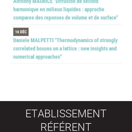
Anthony MAURICE "Diffusion de second
harmonique en milieux liquides : approche
comparee des reponses de volume et de surface"
16 DÉC
Daniele MALPETTI "Thermodynamics of strongly
correlated bosons on a lattice : new insights and
numerical approaches"
ETABLISSEMENT
RÉFÉRENT