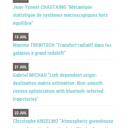
Jean-Yonnel CHASTAING "Mécanique
statistique de systèmes macroscopiques hors
équilibre"
13 JUIL
Maxime TREBITSCH "Transfert radiatif dans les
galaxies à grand redshift"
21 JUIL
Gabriel MICHAU "Link dependent origin-
destination matrix estimation: Non-smooth
convex optimization with bluetooh-inferred
trajectories"
22 JUIL
Christophe ANSELMO "Atmospheric greenhouse