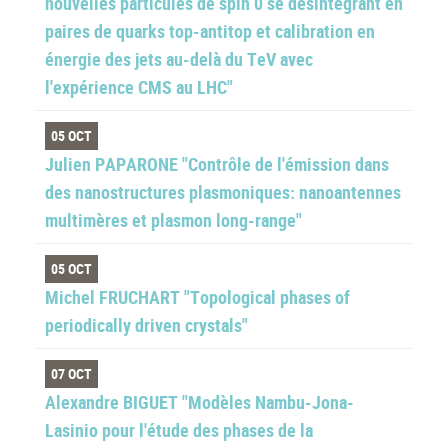
nouvelles particules de spin 0 se désintégrant en
paires de quarks top-antitop et calibration en
énergie des jets au-delà du TeV avec
l'expérience CMS au LHC"
05 OCT
Julien PAPARONE "Contrôle de l'émission dans
des nanostructures plasmoniques: nanoantennes
multimères et plasmon long-range"
05 OCT
Michel FRUCHART "Topological phases of
periodically driven crystals"
07 OCT
Alexandre BIGUET "Modèles Nambu-Jona-
Lasinio pour l'étude des phases de la